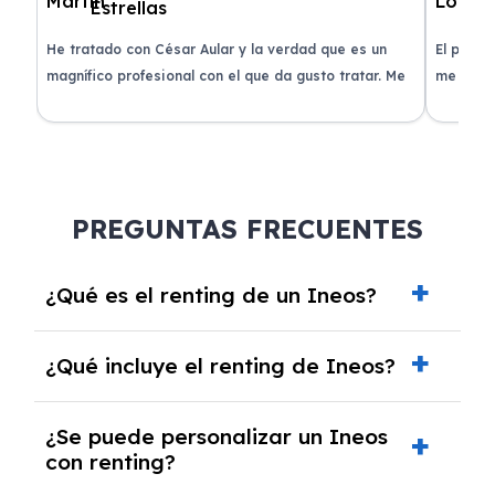
de
He tratado con César Aular y la verdad que es un
El proce
 que
magnífico profesional con el que da gusto tratar. Me
me atend
entregaron el coche en menos de 30 días. ¡Lo
claridad
o
recomiendo un montón, muchas gracias!
plazo ac
condicio
PREGUNTAS FRECUENTES
¿Qué es el renting de un Ineos?
El renting de un Ineos es un contrato de
¿Qué incluye el renting de Ineos?
alquiler a largo plazo en el que pagas una
cuota mensual fija por el uso del coche
El renting incluye el uso y disfrute del coche,
durante un periodo determinado,
¿Se puede personalizar un Ineos
seguro a todo riesgo, mantenimiento,
generalmente entre 2 y 5 años.
con renting?
reparaciones, impuestos, asistencia en