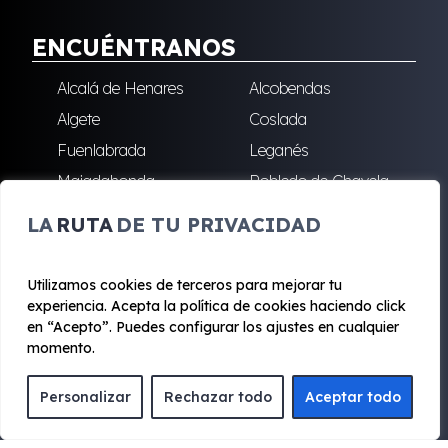
ENCUÉNTRANOS
Alcalá de Henares
Alcobendas
Algete
Coslada
Fuenlabrada
Leganés
Majadahonda
Robledo de Chavela
San Sebastián de los
Villalba
LA
RUTA
DE TU PRIVACIDAD
Reyes
Utilizamos cookies de terceros para mejorar tu
experiencia. Acepta la política de cookies haciendo click
© 2020 - 2026 Renting Mad
en “Acepto”. Puedes configurar los ajustes en cualquier
Aviso legal y Privacidad
|
Política de cookies
|
Términos
momento.
Personalizar
Rechazar todo
Aceptar todo