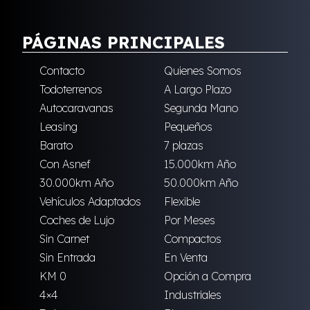
PÁGINAS PRINCIPALES
Contacto
Quienes Somos
Todoterrenos
A Largo Plazo
Autocaravanas
Segunda Mano
Leasing
Pequeños
Barato
7 plazas
Con Asnef
15.000km Año
30.000km Año
50.000km Año
Vehículos Adaptados
Flexible
Coches de Lujo
Por Meses
Sin Carnet
Compactos
Sin Entrada
En Venta
KM 0
Opción a Compra
4×4
Industriales