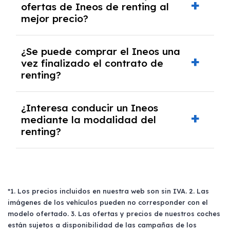
ofertas de Ineos de renting al
algunos casos, un informe fiscal y un pago
mejor precio?
inicial.
En nuestra página web podrás encontrar las
¿Se puede comprar el Ineos una
mejores ofertas de vehículos de renting con
vez finalizado el contrato de
todos los gastos incluidos y sin pagar
renting?
entradas.
Sí, en algunos casos, al final del contrato de
¿Interesa conducir un Ineos
renting se puede adquirir el coche. En este
mediante la modalidad del
caso tendrán que analizar los años, la
renting?
cantidad de kilómetros recorridos y el coste
del mercado actual.
El renting puede ser ventajoso si prefieres una
cuota fija mensual, sin preocuparte de
mantenimiento, seguro o depreciación, y si te
gusta cambiar de coche cada pocos años.
*1. Los precios incluidos en nuestra web son sin IVA. 2. Las
imágenes de los vehículos pueden no corresponder con el
modelo ofertado. 3. Las ofertas y precios de nuestros coches
están sujetos a disponibilidad de las campañas de los