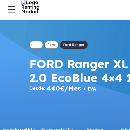
Ford
Ford Ranger
FORD Ranger XL
2.0 EcoBlue 4×4
440€/Mes
Desde:
+ IVA