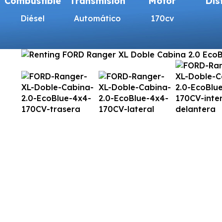
Combustible
Transmisión
Motor
Dis
Diésel
Automático
170cv