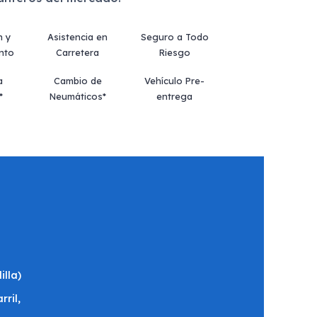
n y
Asistencia en
Seguro a Todo
nto
Carretera
Riesgo
a
Cambio de
Vehículo Pre-
*
Neumáticos*
entrega
illa)
rril,