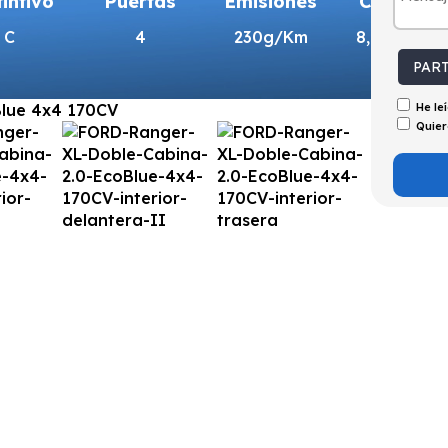
tintivo
Puertas
Emisiones
Consumo
C
4
230g/Km
8,8l/100km
PAR
He le
Quier