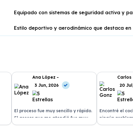
Equipado con sistemas de seguridad activa y pa
Estilo deportivo y aerodinámico que destaca en 
Ana López -
Carlos
3 Jun, 2026
20 Jul
El proceso fue muy sencillo y rápido.
Encontré el co
El asesor que me atendió fue muy
ningún problem
amable y me explicó todo con
del equipo. La 
n
claridad. La entrega del vehículo se
excelente, siem