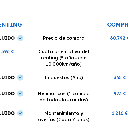
o un
realizó en el plazo acordado y el
dispuestos a re
coche estaba en perfectas
¡Recomiendo est
condiciones.
ENTING
COMP
LUIDO
Precio de compra
60.792 
596 €
Cuota orientativa del
renting (5 años con
10.000km/año)
LUIDO
Impuestos (Año)
365 €
LUIDO
Neumáticos (1 cambio
973 €
de todas las ruedas)
LUIDO
Mantenimiento y
1.216 €
averías (Cada 2 años)