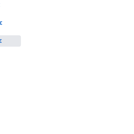
€
 €
€