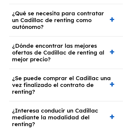
Necesitarás el CIF de la empresa,
¿Qué se necesita para contratar
documentación financiera y, en algunos
un Cadillac de renting como
casos, un informe de solvencia de la empresa
autónomo?
y un pago inicial.
Se necesita DNI/NIE, alta en el régimen de
¿Dónde encontrar las mejores
autónomos, justificante de ingresos y, en
ofertas de Cadillac de renting al
algunos casos, un informe fiscal y un pago
mejor precio?
inicial.
En nuestra página web podrás encontrar las
¿Se puede comprar el Cadillac una
mejores ofertas de vehículos de renting con
vez finalizado el contrato de
todos los gastos incluidos y sin pagar
renting?
entradas.
Sí, en algunos casos, al final del contrato de
¿Interesa conducir un Cadillac
renting se puede adquirir el coche. En este
mediante la modalidad del
caso tendrán que analizar los años, la
renting?
cantidad de kilómetros recorridos y el coste