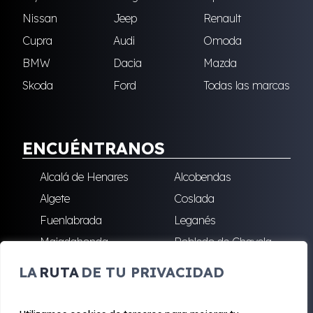
Nissan
Jeep
Renault
Cupra
Audi
Omoda
BMW
Dacia
Mazda
Skoda
Ford
Todas las marcas
ENCUÉNTRANOS
Alcalá de Henares
Alcobendas
Algete
Coslada
Fuenlabrada
Leganés
Majadahonda
Robledo de Chavela
San Sebastián de los
Villalba
LA
RUTA
DE TU PRIVACIDAD
Reyes