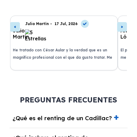
Julio Martín -
17 Jul, 2026
A
de
He tratado con César Aular y la verdad que es un
El proce
 que
magnífico profesional con el que da gusto tratar. Me
me atend
entregaron el coche en menos de 30 días. ¡Lo
claridad
o
recomiendo un montón, muchas gracias!
plazo ac
condicio
PREGUNTAS FRECUENTES
¿Qué es el renting de un Cadillac?
El renting de un Cadillac es un contrato de