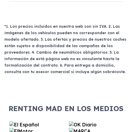
del mercado actual.
El renting puede ser ventajoso si prefieres una
cuota fija mensual, sin preocuparte de
mantenimiento, seguro o depreciación, y si te
gusta cambiar de coche cada pocos años.
*1. Los precios incluidos en nuestra web son sin IVA. 2. Las
imágenes de los vehículos pueden no corresponder con el
modelo ofertado. 3. Las ofertas y precios de nuestros coches
están sujetos a disponibilidad de las campañas de los
proveedores. 4. Cambio de neumáticos obligatorios. 5. La
información de está página web no es vinculante hasta la
formalización del contrato. 6. Para entrega a domicilio,
consulta con tu asesor comercial si incluye algún sobrecoste.
RENTING MAD EN LOS MEDIOS