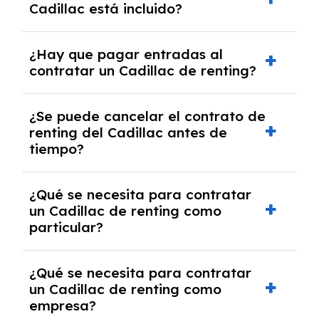
Cadillac está incluido?
casos, comprarlo a un precio previamente
acordado.
Con el renting podrás disfrutar de un Cadillac
¿Hay que pagar entradas al
con el seguro a todo riesgo sin franquicia
contratar un Cadillac de renting?
incluido dentro de las cuotas mensuales.
No, con el renting tienes la ventaja de que no
¿Se puede cancelar el contrato de
tendrás que pagar ningún tipo de entrada
renting del Cadillac antes de
salvo en casos que lo exija el proveedor
tiempo?
debido al resultado del estudio de viabilidad
económica.
Generalmente, puedes rescindir el contrato,
¿Qué se necesita para contratar
pero puede haber penalizaciones por
un Cadillac de renting como
cancelación anticipada. Es importante revisar
particular?
las condiciones del contrato y hablar con un
experto que te asesore.
Se requiere DNI/NIE, justificante de ingresos
¿Qué se necesita para contratar
y, en algunos casos, una consulta de solvencia
un Cadillac de renting como
crediticia y un pago inicial.
empresa?