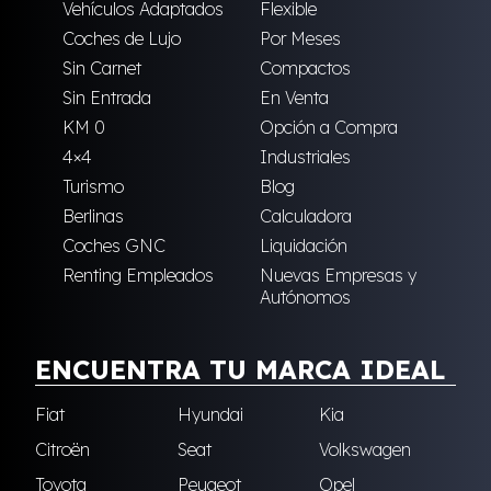
Vehículos Adaptados
Flexible
Coches de Lujo
Por Meses
Sin Carnet
Compactos
Sin Entrada
En Venta
KM 0
Opción a Compra
4×4
Industriales
Turismo
Blog
Berlinas
Calculadora
Coches GNC
Liquidación
Renting Empleados
Nuevas Empresas y
Autónomos
ENCUENTRA TU MARCA IDEAL
Fiat
Hyundai
Kia
Citroën
Seat
Volkswagen
Toyota
Peugeot
Opel