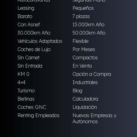
Leasing
Pequeños
Barato
7 plazas
Con Asnef
15.000km Año
30.000km Año
50.000km Año
Vehículos Adaptados
Flexible
Coches de Lujo
Por Meses
Sin Carnet
Compactos
Sin Entrada
En Venta
KM 0
Opción a Compra
4×4
Industriales
Turismo
Blog
Berlinas
Calculadora
Coches GNC
Liquidación
Renting Empleados
Nuevas Empresas y
Autónomos