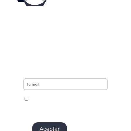
¡NO TE PIERDAS
NINGUNA DE
NUESTRAS OFERTAS
SEMANALES!
He leido y acepto la Politica de
privacidad y cookies.
Aceptar