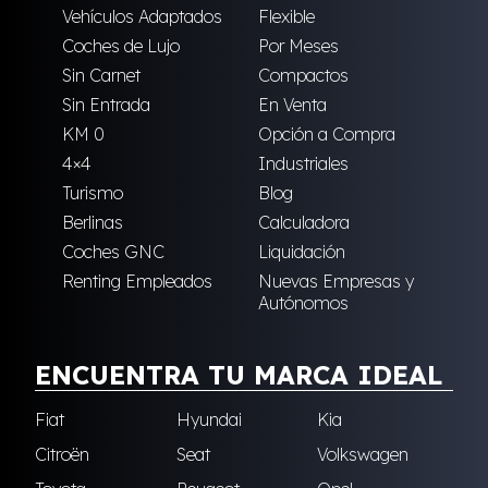
Vehículos Adaptados
Flexible
Coches de Lujo
Por Meses
Sin Carnet
Compactos
Sin Entrada
En Venta
KM 0
Opción a Compra
4×4
Industriales
Turismo
Blog
Berlinas
Calculadora
Coches GNC
Liquidación
Renting Empleados
Nuevas Empresas y
Autónomos
ENCUENTRA TU MARCA IDEAL
Fiat
Hyundai
Kia
Citroën
Seat
Volkswagen