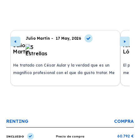
Julio Martín -
17 May, 2026
A
de
He tratado con César Aular y la verdad que es un
El proce
 que
magnífico profesional con el que da gusto tratar. Me
me atend
entregaron el coche en menos de 30 días. ¡Lo
claridad
o
recomiendo un montón, muchas gracias!
plazo ac
condicio
RENTING
COMPRA
60.792 €
INCLUIDO
Precio de compra