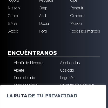
Toyota
Peugeot
Opel
Nissan
Jeep
Renault
Cupra
Audi
Omoda
BMW
Dacia
Mazda
Skoda
Ford
Todas las marcas
ENCUÉNTRANOS
Alcalá de Henares
Alcobendas
Algete
Coslada
Fuenlabrada
Leganés
Majadahonda
Robledo de Chavela
San Sebastián de los
Villalba
LA
RUTA
DE TU PRIVACIDAD
Reyes