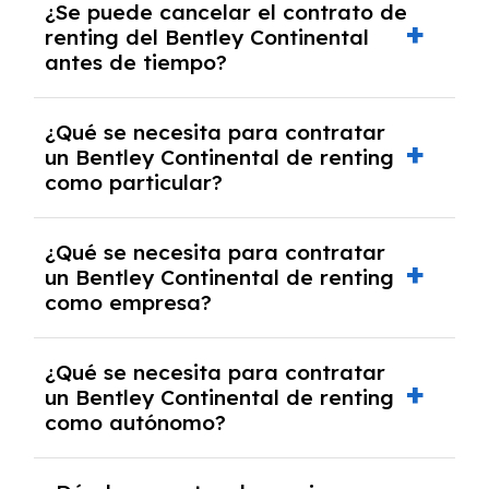
¿Se puede cancelar el contrato de
tendrás que pagar ningún tipo de entrada
renting del Bentley Continental
salvo en casos que lo exija el proveedor
antes de tiempo?
debido al resultado del estudio de viabilidad
económica.
Generalmente, puedes rescindir el contrato,
¿Qué se necesita para contratar
pero puede haber penalizaciones por
un Bentley Continental de renting
cancelación anticipada. Es importante revisar
como particular?
las condiciones del contrato y hablar con un
experto que te asesore.
Se requiere DNI/NIE, justificante de ingresos
¿Qué se necesita para contratar
y, en algunos casos, una consulta de solvencia
un Bentley Continental de renting
crediticia y un pago inicial.
como empresa?
Necesitarás el CIF de la empresa,
¿Qué se necesita para contratar
documentación financiera y, en algunos
un Bentley Continental de renting
casos, un informe de solvencia de la empresa
como autónomo?
y un pago inicial.
Se necesita DNI/NIE, alta en el régimen de