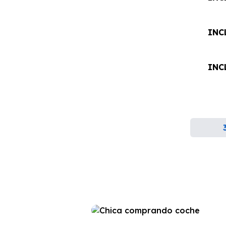
INC
INC