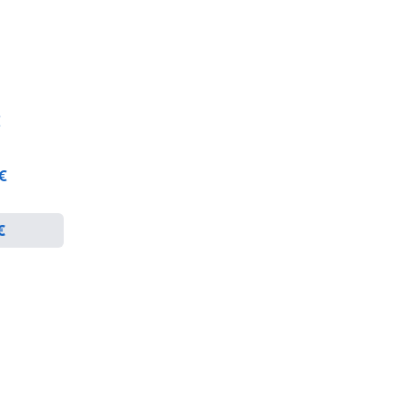
€
 €
€