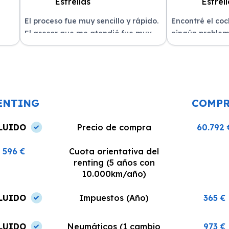
El proceso fue muy sencillo y rápido.
Encontré el co
El asesor que me atendió fue muy
ningún problem
amable y me explicó todo con
del equipo. La 
n
claridad. La entrega del vehículo se
excelente, siem
o un
realizó en el plazo acordado y el
dispuestos a re
coche estaba en perfectas
¡Recomiendo est
condiciones.
ENTING
COMP
LUIDO
Precio de compra
60.792 
596 €
Cuota orientativa del
renting (5 años con
10.000km/año)
LUIDO
Impuestos (Año)
365 €
LUIDO
Neumáticos (1 cambio
973 €