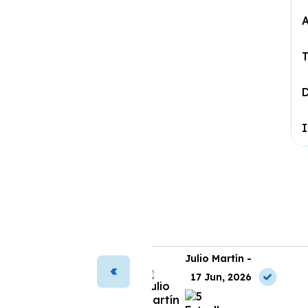
A
T
I
ura Vega -
Julio Martín -
2 Jun, 2026
17 Jun, 2026