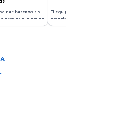
che que buscaba sin
El equipo fue muy profesional y
a gracias a la ayuda
amable durante todo el proceso. La
atención al cliente fue
entrega del vehículo fue rapidísima
pre estuvieron
y el coche estaba impecable. ¡Superó
solver mis dudas.
mis expectativas! Quedé muy
e servicio!
satisfecha con la atención recibida.
RA
€